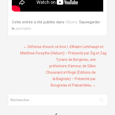
Cette entrée a été publiée dans
. Sauvegarder
Albums
le
.
permalien
Navigation
←
Défense d’ouvrir ce livre !, d’Adam Lehrhaupt et
Matthew Forsythe (Helium) – Présenté par Zig et Zag
de
Tyrano de Bergerac, une
l’article
préhistoire d’amour, de Gilles
Chouinard et Rogé (Éditions de
la Bagnole) – Présenté par
Bougrelas et Palsambleu
→
Rechercher :