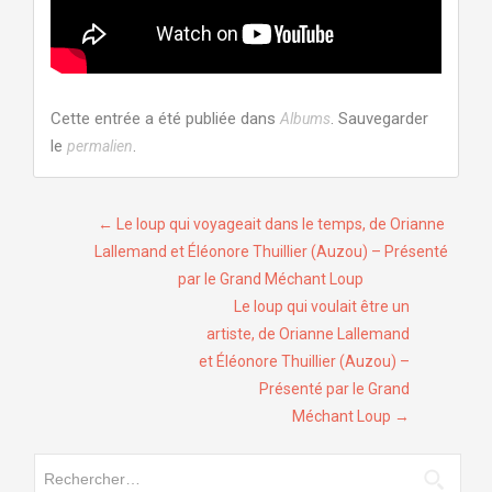
Cette entrée a été publiée dans
. Sauvegarder
Albums
le
.
permalien
Navigation
←
Le loup qui voyageait dans le temps, de Orianne
Lallemand et Éléonore Thuillier (Auzou) – Présenté
de
par le Grand Méchant Loup
l’article
Le loup qui voulait être un
artiste, de Orianne Lallemand
et Éléonore Thuillier (Auzou) –
Présenté par le Grand
Méchant Loup
→
Rechercher :